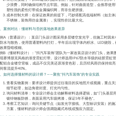
少浪费，同时确保结构节点牢固。例如，针对曲面造型，会推荐使用
塑性强的柔性灯带或金属编织网，而非生硬拼接。
成本控制大师：在保证效果的前提下，巧妙搭配高低端材料（如主体
不锈钢，装饰用仿金属漆），实现性价比最大化。
、案例对比：懂材料与否的落地效果差异
例A（普通设计）：某店门头设计图采用多层镂空发光字，但施工时因未
防水与散热，使用普通塑料内打灯，半年后出现字体内积水、LED烧毁，
效果昏暗模糊。
例B（懂材料设计）：“抖汽车装饰”团队为一家改装店设计的门头，效果
现赛博朋克风格的渐变霓虹灯带。设计师选用IP67防水等级的硅胶霓虹
配铝合金镂空背板，成品不仅完美还原渐变色彩，且历经风雨仍保持炫亮
间客流提升40%。
、如何选择懂材料的设计师？——聚焦“抖汽车装饰”的专业实践
查看实物案例：要求设计师提供过往项目的实地照片或视频，重点关
细节处理，如边角密封度、灯光均匀性。
询问材料清单：专业设计师会主动解释材料选择逻辑，如“门头基层
镀锌钢板防锈，表面采用汽车级烤漆，保证5年不褪色”。
考察工艺知识：询问关键节点（如发光字接线、大型标识安装）的施
方案，懂材料的设计师会强调隐藏式布线或预应力固定。