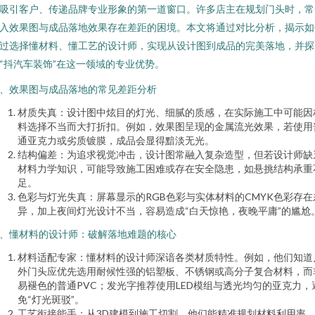
吸引客户、传递品牌专业形象的第一道窗口。许多店主在规划门头时，常
入效果图与成品落地效果存在差距的困境。本文将通过对比分析，揭示如
过选择懂材料、懂工艺的设计师，实现从设计图到成品的完美落地，并探
“抖汽车装饰”在这一领域的专业优势。
、效果图与成品落地的常见差距分析
材质失真：设计图中炫目的灯光、细腻的质感，在实际施工中可能因
料选择不当而大打折扣。例如，效果图呈现的金属流光效果，若使用
通亚克力或劣质镀膜，成品会显得黯淡无光。
结构偏差：为追求视觉冲击，设计图常融入复杂造型，但若设计师缺
材料力学知识，可能导致施工困难或存在安全隐患，如悬挑结构承重
足。
色彩与灯光失真：屏幕显示的RGB色彩与实体材料的CMYK色彩存在
异，加上夜间灯光设计不当，容易造成“白天惊艳，夜晚平庸”的尴尬
、懂材料的设计师：破解落地难题的核心
材料适配专家：懂材料的设计师深谙各类材质特性。例如，他们知道
外门头应优先选用耐候性强的铝塑板、不锈钢或高分子复合材料，而
易褪色的普通PVC；发光字推荐使用LED模组与透光均匀的亚克力，
免“灯光斑驳”。
工艺衔接能手：从3D建模到施工切割，他们能精准规划材料利用率