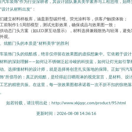
抖汽车装饰”作为行业深耕者，其设计团队兼具美学素养与工程思维，始终
“设计从材料出发”：
们建立材料样板库，涵盖新型碳纤维、荧光涂料等，供客户触摸体验；
工前制作1:1局部模型，测试光影效果，确保成品与效果图一致；
供动态门头方案（如LED屏互动显示），材料选择兼顾散热与轻薄，避免
外观。
、炫酷门头的本质是“材料美学”的胜利
车装饰门头的炫酷感，绝非仅停留在效果图的虚拟想象中。它依赖于设计
材料的深刻理解——如何让不锈钢泛起冷峻的科技蓝，如何让灯光如引擎
动。选择懂材料的设计师，就是选择将创意扎实落地的保障。正如“抖汽
饰”所倡导的：真正的炫酷，是经得起日晒雨淋的视觉宣言，是材料、设
工艺的精密共振。在这里，每一张效果图都承诺着一次不折不扣的惊艳落
。
如若转载，请注明出处：http://www.xkjqqc.com/product/95.html
更新时间：2026-08-08 14:36:16