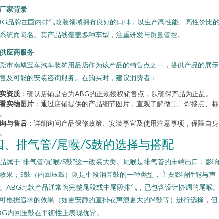
. 厂家背景
BG品牌在国内排气改装领域拥有良好的口碑，以生产高性能、高性价比
系统而闻名。其产品线覆盖多种车型，注重研发与质量管控。
. 供应商服务
莞市南城宝车汽车装饰用品店作为该产品的销售点之一，提供产品的展示
售及可能的安装咨询服务。在购买时，建议消费者：
实资质
：确认店铺是否为ABG的正规授权销售点，以确保产品为正品。
看实物图片
：通过店铺提供的产品细节图片，直观了解做工、焊接点、标
。
询与售后
：详细询问产品保修政策、安装事宜及使用注意事项，保障自身
。
四、排气管/尾喉/S鼓的选择与搭配
品属于“排气管/尾喉/S鼓”这一改装大类。尾喉是排气管的末端出口，影
效果；S鼓（内回压鼓）则是中段消音鼓的一种类型，主要影响性能与声
。ABG此款产品通常为完整尾段或中尾段排气，已包含设计协调的尾喉
可根据追求的效果（如更安静的直排或声浪更大的M鼓等）进行选择，但
BG内回压鼓在平衡性上表现优异。