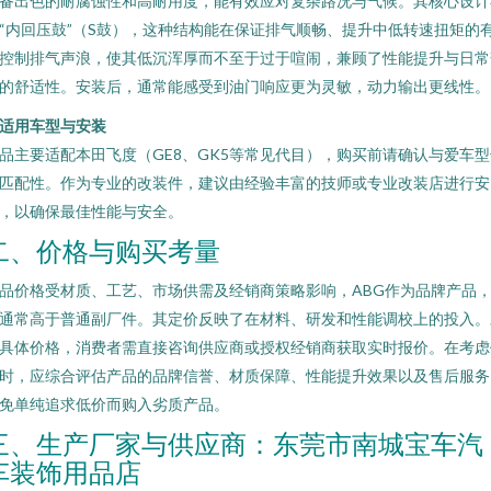
备出色的耐腐蚀性和高耐用度，能有效应对复杂路况与气候。其核心设计
“内回压鼓”（S鼓），这种结构能在保证排气顺畅、提升中低转速扭矩的
控制排气声浪，使其低沉浑厚而不至于过于喧闹，兼顾了性能提升与日常
的舒适性。安装后，通常能感受到油门响应更为灵敏，动力输出更线性。
. 适用车型与安装
品主要适配本田飞度（GE8、GK5等常见代目），购买前请确认与爱车型
匹配性。作为专业的改装件，建议由经验丰富的技师或专业改装店进行安
，以确保最佳性能与安全。
二、价格与购买考量
品价格受材质、工艺、市场供需及经销商策略影响，ABG作为品牌产品
通常高于普通副厂件。其定价反映了在材料、研发和性能调校上的投入。
具体价格，消费者需直接咨询供应商或授权经销商获取实时报价。在考虑
时，应综合评估产品的品牌信誉、材质保障、性能提升效果以及售后服务
免单纯追求低价而购入劣质产品。
三、生产厂家与供应商：东莞市南城宝车汽
车装饰用品店