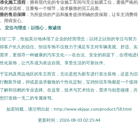
准化施工流程
：拥有现代化的专业施工车间与无尘贴膜工位，遵循严格的
化作业流程，注重每一个细节，追求极致的完工品质。
善的售后保障
：为所提供的产品和服务提供明确的质保期，让车主消费得
、用得安心。
、 定位与理念：以恒心，致诚信
恒信”二字，恰如其分地体现了企业的经营理念：以持之以恒的专注与努力
得客户长久的信任。恒信车饰不仅致力于满足车主对车辆美观、舒适、实
需求，更倡导一种健康的汽车文化——在合法、安全的前提下，合理地进
性化装饰，让汽车成为表达自我、享受生活的可靠伙伴。
于宝鸡及周边地区的车主而言，无论是想为新车进行首次装饰，还是为旧
行翻新升级，抑或是追求极致的个性化定制，宝鸡恒信车饰都是一个值得
了解和信赖的专业选择。在这里，技术与艺术结合，需求与创意碰撞，共
您打造独一无二的专属座驾。
如若转载，请注明出处：http://www.xkjqqc.com/product/58.html
更新时间：2026-08-03 02:25:44