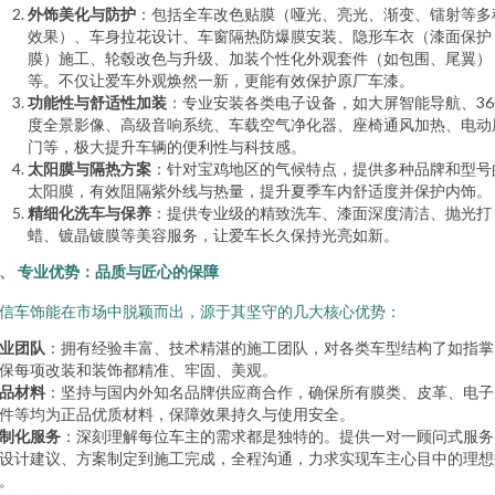
外饰美化与防护
：包括全车改色贴膜（哑光、亮光、渐变、镭射等多
效果）、车身拉花设计、车窗隔热防爆膜安装、隐形车衣（漆面保护
膜）施工、轮毂改色与升级、加装个性化外观套件（如包围、尾翼）
等。不仅让爱车外观焕然一新，更能有效保护原厂车漆。
功能性与舒适性加装
：专业安装各类电子设备，如大屏智能导航、36
度全景影像、高级音响系统、车载空气净化器、座椅通风加热、电动
门等，极大提升车辆的便利性与科技感。
太阳膜与隔热方案
：针对宝鸡地区的气候特点，提供多种品牌和型号
太阳膜，有效阻隔紫外线与热量，提升夏季车内舒适度并保护内饰。
精细化洗车与保养
：提供专业级的精致洗车、漆面深度清洁、抛光打
蜡、镀晶镀膜等美容服务，让爱车长久保持光亮如新。
、 专业优势：品质与匠心的保障
信车饰能在市场中脱颖而出，源于其坚守的几大核心优势：
业团队
：拥有经验丰富、技术精湛的施工团队，对各类车型结构了如指掌
保每项改装和装饰都精准、牢固、美观。
品材料
：坚持与国内外知名品牌供应商合作，确保所有膜类、皮革、电子
件等均为正品优质材料，保障效果持久与使用安全。
制化服务
：深刻理解每位车主的需求都是独特的。提供一对一顾问式服务
设计建议、方案制定到施工完成，全程沟通，力求实现车主心目中的理想
。