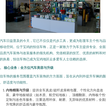
汽车日益普及的今天，它已不仅仅是代步工具，更成为彰显车主个性与品
移动空间。位于宝鸡的恒信车饰，正是一家致力于为车主提供专业、全面
品质汽车装饰与改装服务的领先机构。凭借精湛的技艺、优质的材料和对
的执着，恒信车饰已成为宝鸡地区众多爱车人士信赖的选择。
、 核心业务：全方位汽车美容与升级
信车饰的服务范围覆盖汽车装饰的方方面面，旨在从内到外提升车辆的颜
、舒适度与功能性。
内饰精装与升级
：提供全车真皮/超纤皮座椅包覆、个性化方向盘改
装、豪华地板铺设（如木质、航空铝地板）、顶棚翻新、内饰板个性
定制与改色等服务。注重选用环保、耐磨、无异味的优质材料，全面
升驾乘的舒适感与豪华氛围。